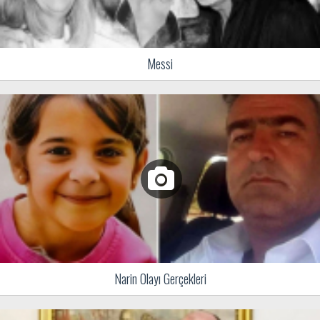
Messi
Narin Olayı Gerçekleri