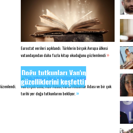
Eurostat verileri açıklandı. Türklerin birçok Avrupa ülkesi
»
vatandaşından daha fazla kitap okuduğunu gözlemlendi
Doğu tutkunları Van'ın
güzelliklerini keşfetti
düzenlendi.
Van Erçek Gölü, Adır Adası, tarihi Akdamar Adası ve bir çok
»
tarihi yer doğa tutkunlarını bekliyor.