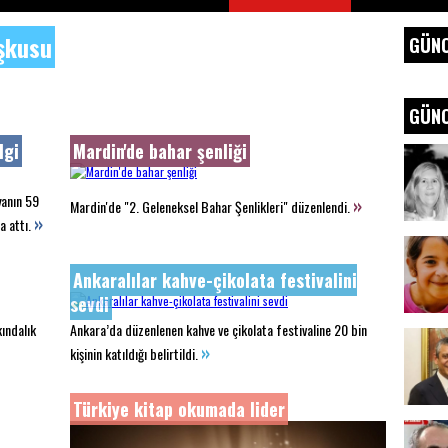
şkusu
GÜNC
GÜNC
lgi
Mardin'de bahar şenliği
yanın 59
»
Mardin'de "2. Geleneksel Bahar Şenlikleri" düzenlendi.
»
a attı.
Ankaralılar kahve-çikolata festivalini
sevdi
kındalık
Ankara’da düzenlenen kahve ve çikolata festivaline 20 bin
»
kişinin katıldığı belirtildi.
Türkiye kitap okumada lider