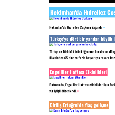
Hekimhan'da Hıdrellez Co
»
Hekimhan'da Hıdrellez Coşkusu Yaşandı
Türkçe'ye dört bir yandan büyük i
Türkçe ve Türk kültürünü öğrenme kurslarına dün
ülkesinden 65 binden fazla başvuruyla rekora imz
Engelliler Haftası Etkinlikleri
Batman'da, Engelliler Haftası etkinlikleri için far
»
yürüyüşü düzenlendi.
Diriliş Ertuğrul'da flaş gelişme