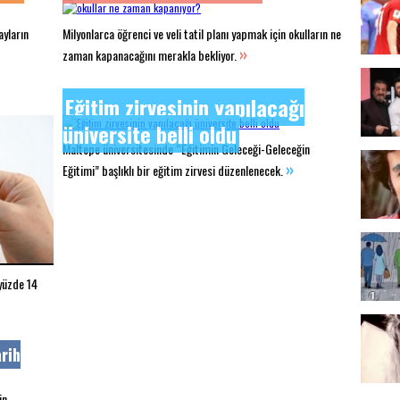
yların
Milyonlarca öğrenci ve veli tatil planı yapmak için okulların ne
»
zaman kapanacağını merakla bekliyor.
Eğitim zirvesinin yapılacağı
üniversite belli oldu
Maltepe üniversitesinde “Eğitimin Geleceği-Geleceğin
»
Eğitimi” başlıklı bir eğitim zirvesi düzenlenecek.
 yüzde 14
rih
ün