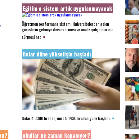
Eğitim o sistem artık uygulanmayacak
Öğretmen performans sistemi, üniversitelerden gelen
»
görüşlerin gelmeye devam etmesi ve analiz çalışmalarının
»
sürmesi ned
Dolar düne yükselişle başladı
»
Dolar 4,3380 liradan, euro 5,1430 liradan güne başladı.
an?
okullar ne zaman kapanıyor?