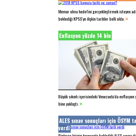
Memur olma hedefini gerçekleştirmek isteyen ada
»
beklediği KPSS'ye ilişkin tarihler belli oldu.
Enflasyon yüzde 14 bin
Büyük sıkıntı içerisindeki Venezuela'da enflasyon
»
bine yaklaştı.
ALES sınav sonuçları için ÖSYM ta
verdi
Binlerce kişinin heyecanla beklediği ALES sınavı d