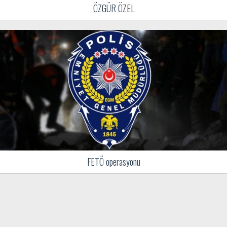
ÖZGÜR ÖZEL
FETÖ operasyonu