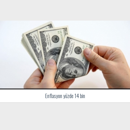
Enflasyon yüzde 14 bin