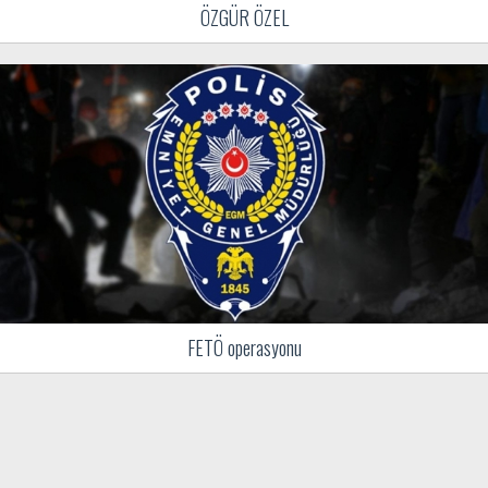
ÖZGÜR ÖZEL
FETÖ operasyonu