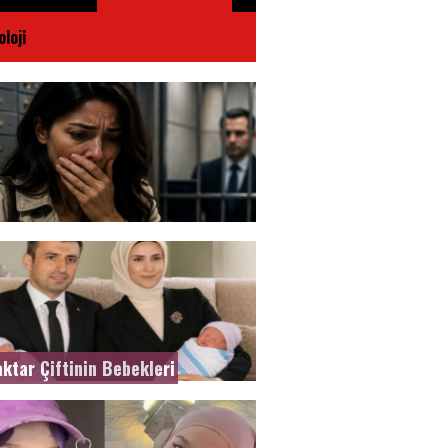
loji
ktar Çiftinin Bebekleri