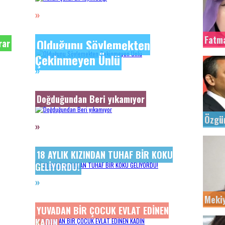
»
Fatm
Olduğunu Söylemekten
rar
Çekinmeyen Ünlü
»
Doğduğundan Beri yıkamıyor
Özgü
»
18 AYLIK KIZINDAN TUHAF BİR KOKU
GELİYORDU!
»
Meki
YUVADAN BİR ÇOCUK EVLAT EDİNEN
KADIN