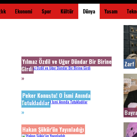
lık
Ekonomi
Spor
Kültür
Dünya
Yasam
Tekno
Yılmaz Özdil ve Uğur Dündar Bir Birine
Zarf
Girdi
»
Peker Konuştu! O İsmi Anında
Tutukladılar
»
Bayra
Hakan Şükür'ün Yayınladığı