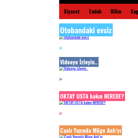
Siyaset
Emlak
Bilim
Sag
Otobandaki evsiz
»
Videoyu İzleyin..
»
OKTAY USTA bakın NEREDE?
»
Canlı Yayında Müge Anlı’yı