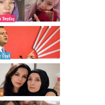
a Soydaş
r Özel
ye