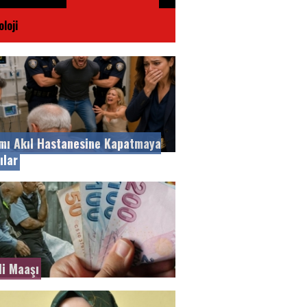
loji
mı Akıl Hastanesine Kapatmaya
ılar
i Maaşı