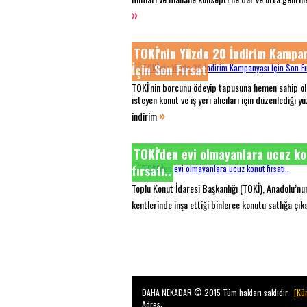
»
TOKİ'nin Yüzde 20 İndirim Kampa
İçin Son Fırsat
TOKİ'nin borcunu ödeyip tapusuna hemen sahip o
isteyen konut ve iş yeri alıcıları için düzenlediği 
»
indirim
TOKİ'den evi olmayanlara ucuz k
fırsatı..
Toplu Konut İdaresi Başkanlığı (TOKİ), Anadolu’nun
kentlerinde inşa ettiği binlerce konutu satlığa çık
DAHA NEKADAR © 2015 Tüm hakları saklıdır
[Kü
Adres: