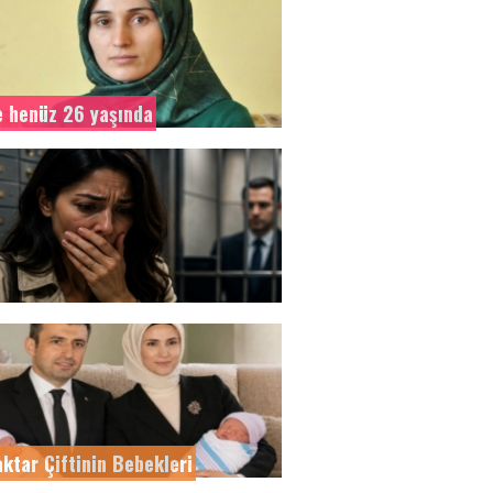
 henüz 26 yaşında
ktar Çiftinin Bebekleri