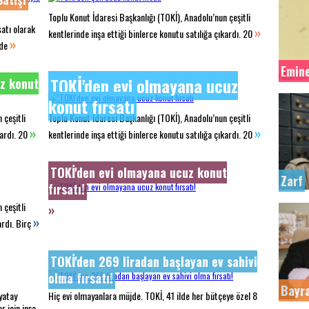
Toplu Konut İdaresi Başkanlığı (TOKİ), Anadolu’nun çeşitli
satı olarak
»
kentlerinde inşa ettiği binlerce konutu satılığa çıkardı. 20
»
nde
Emine
TOKİ'den evi olmayana ucuz
uz konut
konut fırsatı
 çeşitli
Toplu Konut İdaresi Başkanlığı (TOKİ), Anadolu’nun çeşitli
»
»
kardı. 20
kentlerinde inşa ettiği binlerce konutu satılığa çıkardı. 20
TOKİ'den evi olmayana ucuz konut
Zarf
fırsatı!
 çeşitli
»
»
ardı. Birç
TOKİ'den 269 liradan başlayan ev sahivi
olma fırsatı!
Bayra
yatay
Hiç evi olmayanlara müjde. TOKİ, 41 ilde her bütçeye özel 8
r için inşa