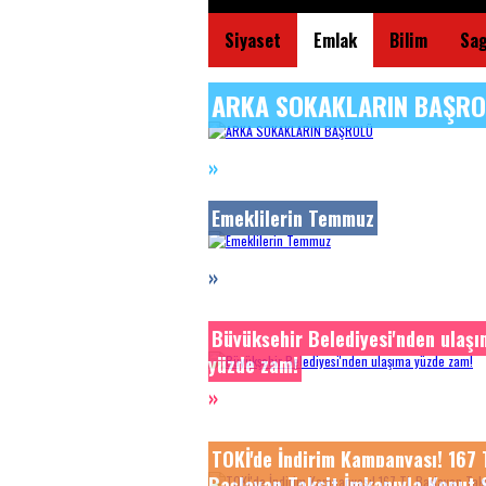
Siyaset
Emlak
Bilim
Sag
ARKA SOKAKLARIN BAŞRO
»
Emeklilerin Temmuz
»
Büyükşehir Belediyesi'nden ulaş
yüzde zam!
»
TOKİ'de İndirim Kampanyası! 167 
Başlayan Taksit İmkanıyla Konut S