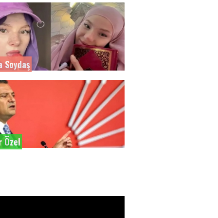
a Soydaş
r Özel