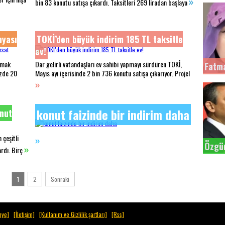
»
bin 83 konutu satışa çıkardı. Taksitleri 269 liradan başlaya
nyası
TOKİ’den büyük indirim 185 TL taksitle
ev!
lmak
Dar gelirli vatandaşları ev sahibi yapmayı sürdüren TOKİ,
Fatm
yüzde 20
Mayıs ayı içerisinde 2 bin 736 konutu satışa çıkarıyor. Projel
»
konut faizinde bir indirim daha
onut
 çeşitli
»
Özgü
»
ardı. Birç
1
2
Sonraki
nye]
[İletişim]
[Kullanım ve Gizlilik şartları]
[Rss]