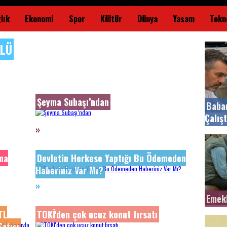
lık
Ekonomi
Spor
Kültür
Dünya
Yasam
Tekno
LÜ
Şeyma Subaşı’ndan
Baba
Çalışt
»
ıma
Devletin Herkese Yaptığı Bu Ödemeden
Haberiniz Var Mı?
»
Emekl
TL
TOKİ'den çok ucuz konut fırsatı
atışı