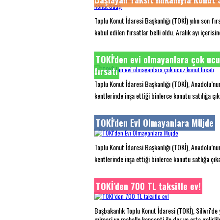
Toplu Konut İdaresi Başkanlığı (TOKİ) yılın son fır
kabul edilen fırsatlar belli oldu. Aralık ayı içerisi
TOKİ'den evi olmayanlara çok uc
fırsatı
Toplu Konut İdaresi Başkanlığı (TOKİ), Anadolu’nun
kentlerinde inşa ettiği binlerce konutu satılığa çı
TOKİ'den Evi Olmayanlara Müjde
Toplu Konut İdaresi Başkanlığı (TOKİ), Anadolu’nun
kentlerinde inşa ettiği binlerce konutu satlığa çık
TOKİ’den 700 TL taksitle ev!
Başbakanlık Toplu Konut İdaresi (TOKİ), Silivri'de 
mimari ve mahalle konsepti ile dar ve orta gelirlile