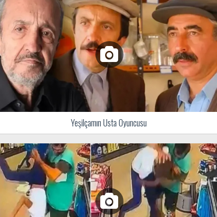
Yeşilçamın Usta Oyuncusu