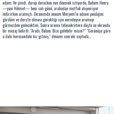
adam. Ve şimdi, durup dururken eve dönmek istiyordu. Babam Henry
—yani Hikmet— beni salı günü, arabadan mutfak alışverişini
indirirken aramıştı. Ekranımda annem Meryem’in adının yandığını
gördüm ve derste olması gerektiği için neredeyse aramayı
görmezden gelecektim. Sonra arama telesekretere düştü ve ekranda
bir mesaj belirdi: "Aradı. Baban. Bize gelebilir misin?" "Görünüşe göre
o ilahi korosundaki kız gitmiş." devamı sonraki sayfada...