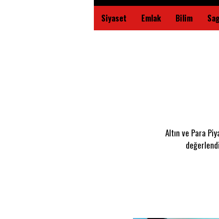
Siyaset
Emlak
Bilim
Sag
Altın ve Para Pi
değerlendi