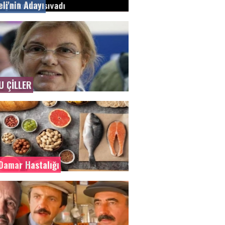
li'nin Adayı
U ÇİLLER
Damar Hastalığı