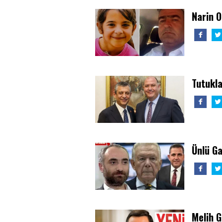
Narin O
Tutukla
Ünlü G
Melih 