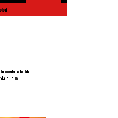
loji
ırımcılara kritik
arda buldun