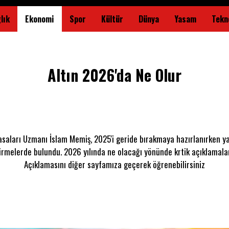
lık
Ekonomi
Spor
Kültür
Dünya
Yasam
Tekno
Altın 2026'da Ne Olur
yasaları Uzmanı İslam Memiş, 2025'i geride bırakmaya hazırlanırken yat
rmelerde bulundu. 2026 yılında ne olacağı yönünde krtik açıklamal
Açıklamasını diğer sayfamıza geçerek öğrenebilirsiniz