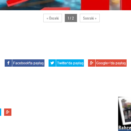
« Önceki
1 / 2
Sonraki »