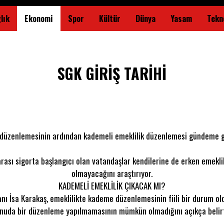
lık
Ekonomi
Spor
Kültür
Dünya
Yasam
Tekno
SGK GİRİŞ TARİHİ
düzenlemesinin ardından kademeli emeklilik düzenlemesi gündeme g
ası sigorta başlangıcı olan vatandaşlar kendilerine de erken emeklil
olmayacağını araştırıyor.
KADEMELİ EMEKLİLİK ÇIKACAK MI?
nı İsa Karakaş, emeklilikte kademe düzenlemesinin fiili bir durum ol
nuda bir düzenleme yapılmamasının mümkün olmadığını açıkça belirt