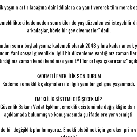
ik yaşının artırılacağına dair iddialara da yanıt vererek tüm merak edi
emeklilikteki kademeden sonrakiler de yaş düzenlemesi isteyebilir di
arkadaşlar, böyle bir şey diyemezler" dedi.
ından sonra başladıysanız kademeli olarak 2048 yılına kadar ancak ya
dur. Yani sosyal güvenlikle ilgili bir düzenleme yaptığınız zaman iler
irdiğiniz zaman kendi kendinize yeni EYT'ler ortaya çıkarırsınız" aç
KADEMELİ EMEKLİLİK SON DURUM
Kademeli emeklilik çalışmaları ile ilgili yeni bir gelişme yaşanmadı.
EMEKLİLİK SİSTEMİ DEĞİŞECEK Mİ?
Güvenlik Bakanı Vedat Işıkhan, emeklilik sisteminde değişikliğie dair
açıklamada bulunmuş ve konuşmasında şu ifadelere yer vermişti:
nde bir değişiklik planlamıyoruz. Emekli olabilmek için gereken prim v