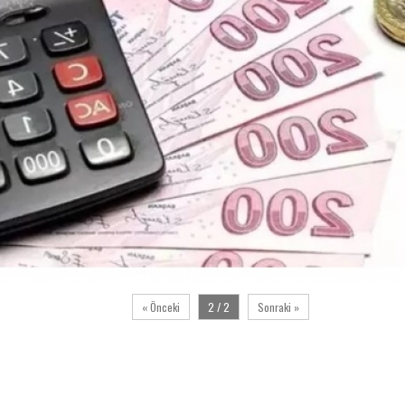
« Önceki
2 / 2
Sonraki »