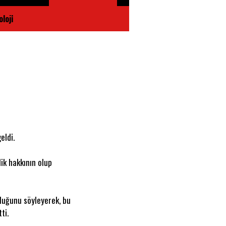
loji
eldi.
ik hakkının olup
duğunu söyleyerek, bu
ti.