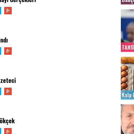
ndı
TANS
azeteci
Kalp 
Gökçek