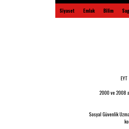
Siyaset
Emlak
Bilim
Sag
EYT 
2000 ve 2008 ar
Sosyal Güvenlik Uzma
ko