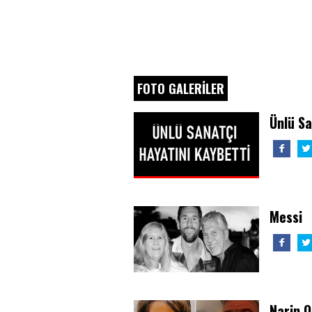
FOTO GALERİLER
Ünlü S
Messi
Narin O