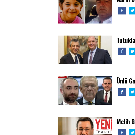
Tutukla
Ünlü G
Melih 