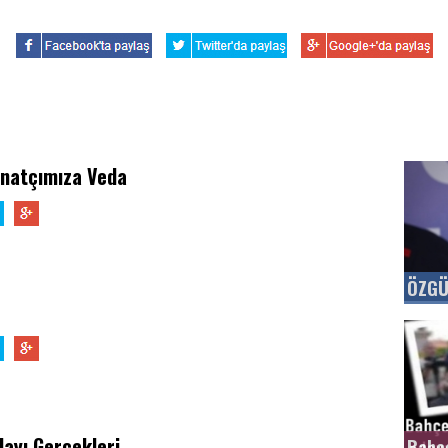
anatçımıza Veda
ÖZGÜ
layı Gerçekleri
Bahçe