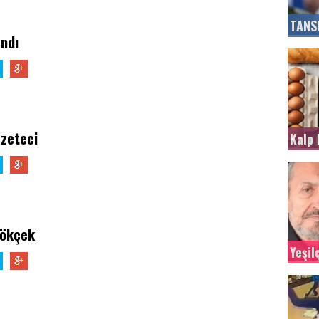
TANS
ndı
azeteci
Kalp 
Gökçek
Yeşi