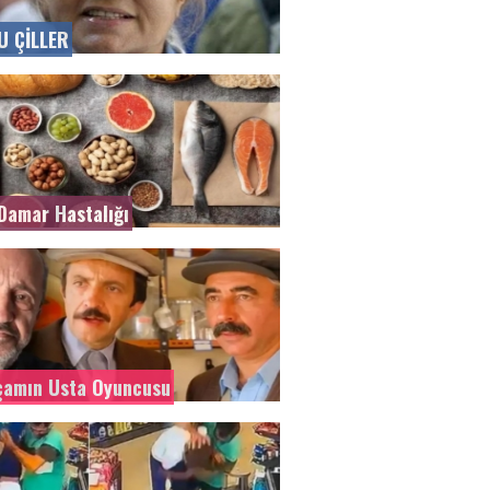
U ÇİLLER
Damar Hastalığı
lçamın Usta Oyuncusu