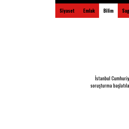
Siyaset
Emlak
Bilim
Sag
İstanbul Cumhuriy
soruşturma başlatıla