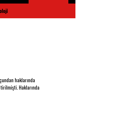
loji
uçundan haklarında
irilmişti. Haklarında