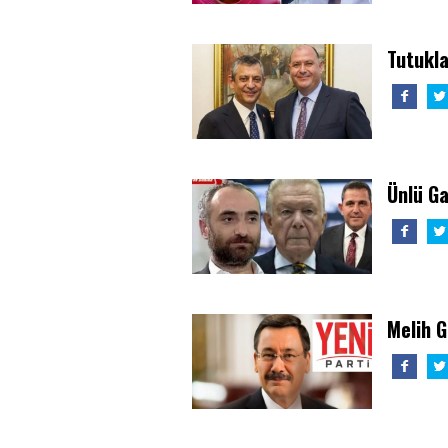
Tutukla
Ünlü G
Melih 