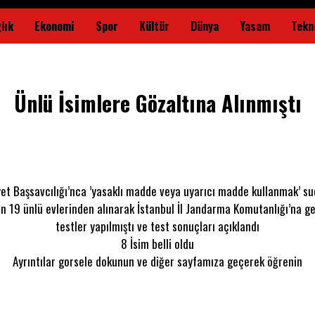
lık
Ekonomi
Spor
Kültür
Dünya
Yasam
Tekno
Ünlü İsimlere Gözaltına Alınmıştı
et Başsavcılığı’nca ’yasaklı madde veya uyarıcı madde kullanmak’ s
n 19 ünlü evlerinden alınarak İstanbul İl Jandarma Komutanlığı’na get
testler yapılmıştı ve test sonuçları açıklandı
8 İsim belli oldu
Ayrıntılar gorsele dokunun ve diğer sayfamıza geçerek öğrenin