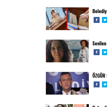
Belediy
Sevilen
ÖZGÜR 