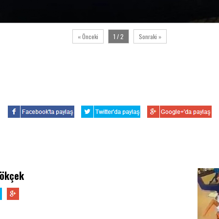
« Önceki
1 / 2
Sonraki »
Gökçek