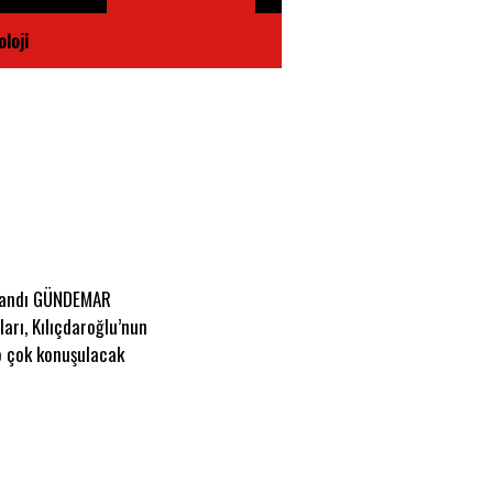
loji
klandı GÜNDEMAR
arı, Kılıçdaroğlu’nun
o çok konuşulacak