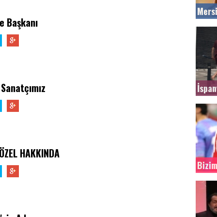
Mersi
e Başkanı
 Sanatçımız
İspan
ÖZEL HAKKINDA
Bizim