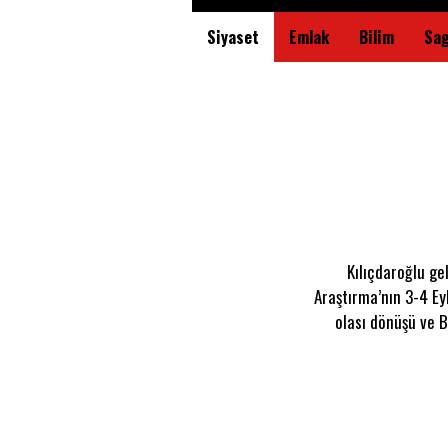
Siyaset
Emlak
Bilim
Sag
Kılıçdaroğlu g
Araştırma’nın 3-4 Ey
olası dönüşü ve 