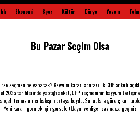
lık
Ekonomi
Spor
Kültür
Dünya
Yasam
Tekno
Bu Pazar Seçim Olsa
elirse seçmen ne yapacak? Kayyum kararı sonrası ilk CHP anketi açı
lül 2025 tarihlerinde yaptığı anket, CHP seçmeninin kayyum tartışmal
Bahçeli temaslarına bakışını ortaya koydu. Sonuçlara göre çıkan tabl
Yeni kararı görmek için gorsele tklayın ve diğer saymaıza geçiniz