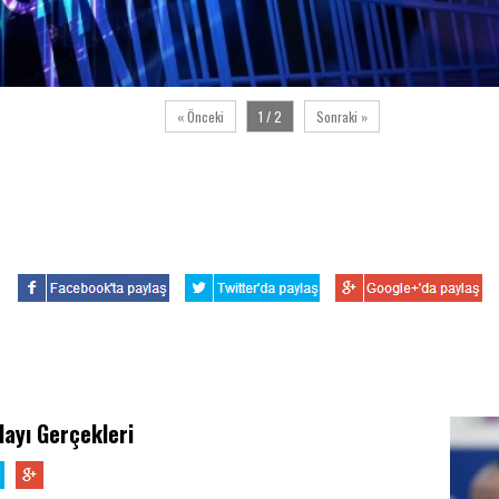
« Önceki
1 / 2
Sonraki »
layı Gerçekleri