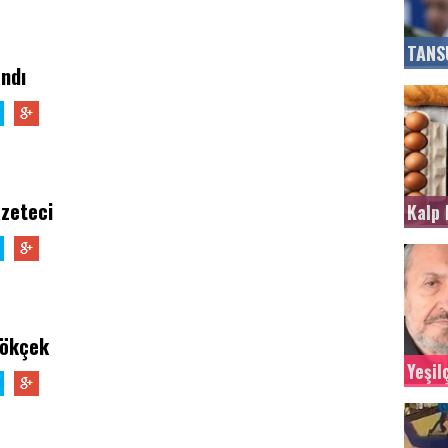
TANS
ndı
azeteci
Kalp 
Gökçek
Yeşi