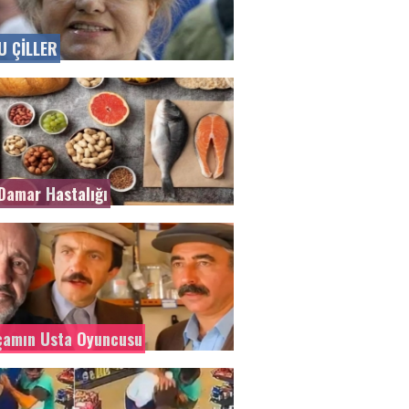
U ÇİLLER
Damar Hastalığı
lçamın Usta Oyuncusu