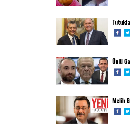
Tutukla
Ünlü G
Melih 