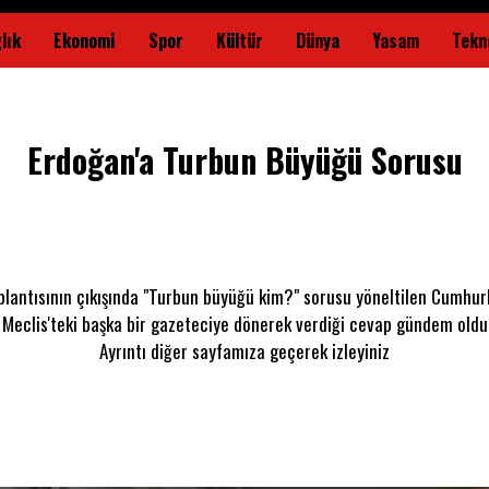
lık
Ekonomi
Spor
Kültür
Dünya
Yasam
Tekno
Erdoğan'a Turbun Büyüğü Sorusu
plantısının çıkışında "Turbun büyüğü kim?" sorusu yöneltilen Cumhu
Meclis'teki başka bir gazeteciye dönerek verdiği cevap gündem oldu
Ayrıntı diğer sayfamıza geçerek izleyiniz