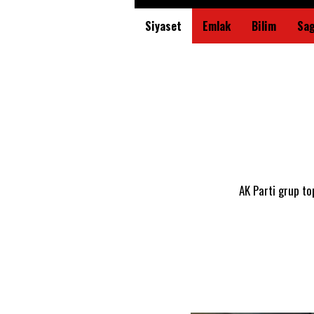
Siyaset
Emlak
Bilim
Sag
AK Parti grup to