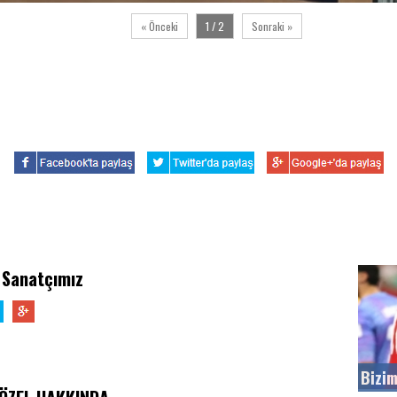
« Önceki
1 / 2
Sonraki »
 Sanatçımız
Bizim