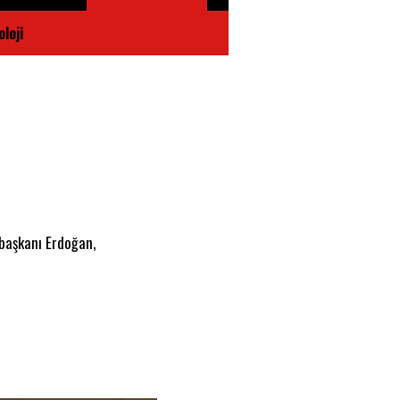
loji
rbaşkanı Erdoğan,