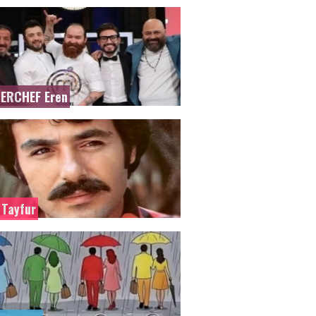
ERCHEF Eren
 Tayfur