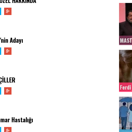
ÖZEL HAKKINDA
'nin Adayı
MAST
ÇİLLER
Ferdi
mar Hastalığı