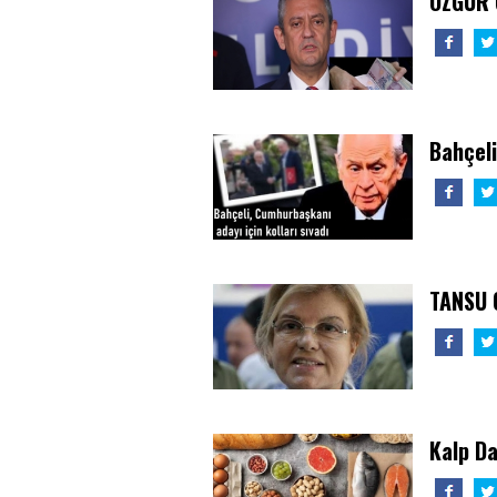
ÖZGÜR 
Bahçeli
TANSU 
Kalp Da