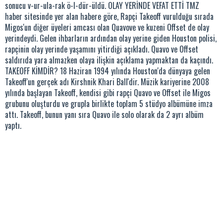
sonucu v-ur-ula-rak ö-l-dür-üldü. OLAY YERİNDE VEFAT ETTİ TMZ
haber sitesinde yer alan habere göre, Rapçi Takeoff vurulduğu sırada
Migos'un diğer üyeleri amcası olan Quavove ve kuzeni Offset de olay
yerindeydi. Gelen ihbarların ardından olay yerine giden Houston polisi,
rapçinin olay yerinde yaşamını yitirdiği açıkladı. Quavo ve Offset
saldırıda yara almazken olaya ilişkin açıklama yapmaktan da kaçındı.
TAKEOFF KİMDİR? 18 Haziran 1994 yılında Houston'da dünyaya gelen
Takeoff'un gerçek adı Kirshnik Khari Ball'dir. Müzik kariyerine 2008
yılında başlayan Takeoff, kendisi gibi rapçi Quavo ve Offset ile Migos
grubunu oluşturdu ve grupla birlikte toplam 5 stüdyo albümüne imza
attı. Takeoff, bunun yanı sıra Quavo ile solo olarak da 2 ayrı albüm
yaptı.